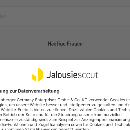
Häufige Fragen
auselektronik (230V / 50Hz) angeschlossen werden?