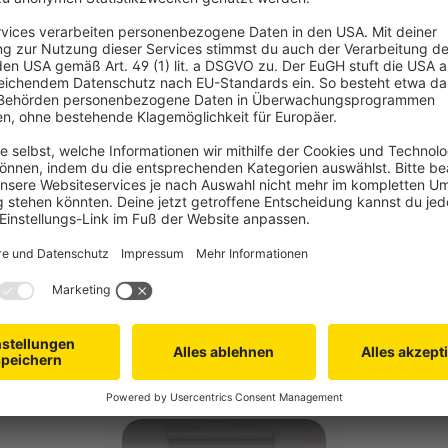
am meisten Gurt aufwickeln?
plett aufgewickelt.
Mehr Fragen
Hilfeseite von
OMQ
Gleich mitbestellen