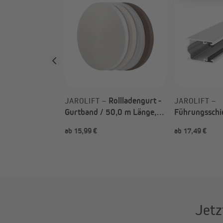
lager Maxi für
lager (Typ nach
Rollladengurt -
JAROLIFT –
JAROLIFT –
Gurtband / 50,0 m Länge,
Führungsschi
23 mm Gurtbreite (Typ nach
Rollladensch
ab 15,99 €
ab 17,49 €
Wahl)
Jetz