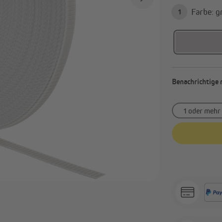
Farb
1
Alle anzeigen
avillons & Zelte
Sichtschutz
Faltpavillons und Steckpavillons
Balkonbespannungen
Heizstrahler
Sichtschutzmatten
Benachrichtige 
Pavillon Zubehör & Ersatzteile
Sichtschutzstreifen
Alle anzeigen