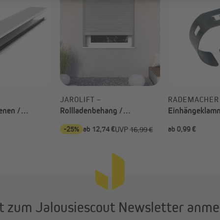
JAROLIFT –
RADEMACHER
enen /
Rollladenbehang /
Einhängeklamm
ienen nach Maß
Rollladenpanzer nach Maß
Stahlwelle (Ty
-25%
ab 12,74 €
ab 0,99 €
UVP
16,99 €
t zum Jalousiescout Newsletter anme