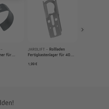
Bund | MAXI /
Außendurchmes
Innendurchmes
Rollladen
 –
JAROLIFT –
er für
Fertigkastenlager für 40
p nach Wahl)
mm Kugellager
1,99 €
1,99 €
lden!