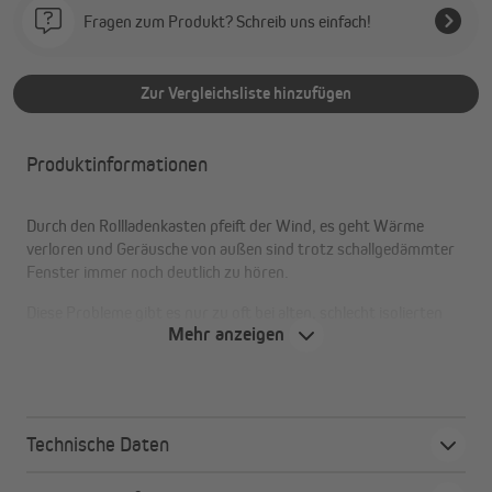
Fragen zum Produkt? Schreib uns einfach!
Zur Vergleichsliste hinzufügen
Produktinformationen
Durch den Rollladenkasten pfeift der Wind, es geht Wärme
verloren und Geräusche von außen sind trotz schallgedämmter
Fenster immer noch deutlich zu hören.
Diese Probleme gibt es nur zu oft bei alten, schlecht isolierten
Mehr anzeigen
Rollladenkästen. Um eine vollkommene Dämmung deiner
Rolladenkästen zu erreichen, empfehlen wir daher, dass die
Stirnseiten des Rollladenkastens auch gedämmt werden. Hierzu
eignet sich die DiHa Rollladenkasten-Seitenteildämmung 13 mm
aus PE-Schaumstoff besonders gut.
Technische Daten
Die Polyethylen-Dämmmatte aus geschlossenzelligem,
weichelastischem PE-Schaumstoff (Polyethylen) hat eine