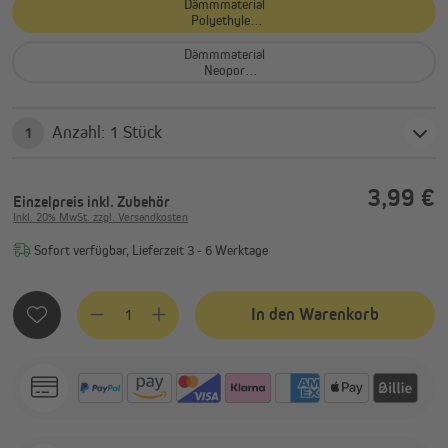
Dämmmaterial
Polyethylen
(0,034 W/mK)
Dämmmaterial
Neopor
(0,032 W/mK)
Anzahl: 1 Stück
1
3,99 €
Einzelpreis
inkl. Zubehör
Inkl. 20% MwSt. zzgl. Versandkosten
Sofort verfügbar, Lieferzeit 3 - 6 Werktage
Produkt Anzahl: Gib den gewünschten Wert ein oder benutze
In den Warenkorb