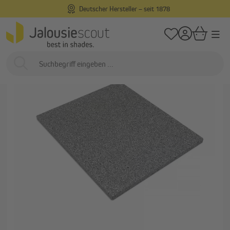
Deutscher Hersteller – seit 1878
alt springen
/
/
Startseite
Außenliegend
Rollladen
Rollladenkastendämmungen