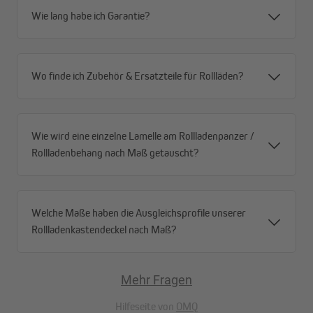
Wie lang habe ich Garantie?
Wo finde ich Zubehör & Ersatzteile für Rollläden?
Wie wird eine einzelne Lamelle am Rollladenpanzer /
Rollladenbehang nach Maß getauscht?
Welche Maße haben die Ausgleichsprofile unserer
Rollladenkastendeckel nach Maß?
Einfache Montage
Mehr Fragen
Das Formteil wird einfach passend für die Stirndeckel zurecht
geschnitten und in den Rollladenkasten eingeklebt. Für den
Hilfeseite von
OMQ