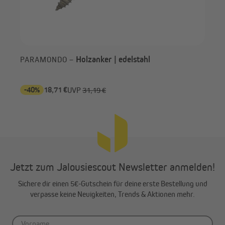
Holzanker | edelstahl
PARAMONDO –
PA
-40%
18,71 €
-4
UVP
31,19 €
Jetzt zum Jalousiescout Newsletter anmelden!
Sichere dir einen 5€-Gutschein für deine erste Bestellung und
verpasse keine Neuigkeiten, Trends & Aktionen mehr.