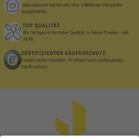
Jalousiescout hat bereits über 5 Millionen Haushalte
ausgestattet.
TOP QUALITÄT
Wir fertigen in höchster Qualität zu fairen Preisen - seit
1878.
ZERTIFIZIERTER KÄUFERSCHUTZ
Einfach sicher bestellen. Profitiere vom umfassenden
Käuferschutz.