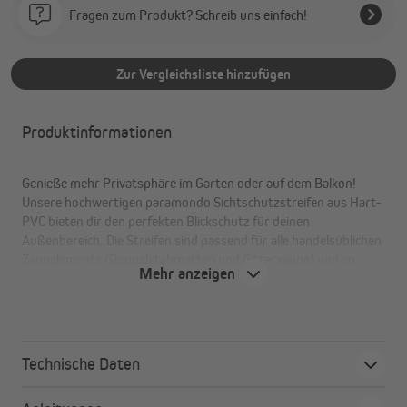
Fragen zum Produkt? Schreib uns einfach!
Zur Vergleichsliste hinzufügen
Produktinformationen
Genieße mehr Privatsphäre im Garten oder auf dem Balkon!
Unsere hochwertigen paramondo Sichtschutzstreifen aus Hart-
PVC bieten dir den perfekten Blickschutz für deinen
Außenbereich. Die Streifen sind passend für alle handelsüblichen
Zaunelemente (Doppelstabmatten und Gitterzäune) und im
Mehr anzeigen
praktischen 10er-Set erhältlich. Wähle zwischen den Farben
grau, anthrazit oder grün.
Technische Daten
Deine Vorteile auf einen Blick
Passend für alle gängigen Zaunelemente