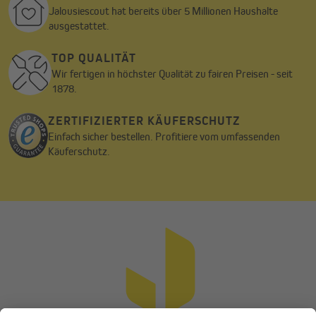
Jalousiescout hat bereits über 5 Millionen Haushalte
ausgestattet.
TOP QUALITÄT
Wir fertigen in höchster Qualität zu fairen Preisen - seit
1878.
ZERTIFIZIERTER KÄUFERSCHUTZ
Einfach sicher bestellen. Profitiere vom umfassenden
Käuferschutz.