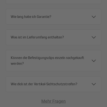
Wie lang habe ich Garantie?
Was ist im Lieferumfang enthalten?
Können die Befestigungsclips einzeln nachgekauft
Formstabil & modernes Design
werden?
Die formstabilen Sichtschutzstreifen aus hochwertigem Hart-
PVC sorgen nicht nur für Privatsphäre, sondern sind auch ein
echter Hingucker. Die ansprechende Oberfläche mit
Rillenstruktur verleiht deinem Zaun eine moderne Note.
Wie dick ist der Vertikal-Sichtschutzstreifen?
UV-stabil & witterungsbeständig
Dank der hohen UV-Beständigkeit bleiben die Farben lange Zeit
Mehr Fragen
intensiv. Wind, Regen, Hitze oder Kälte können den robusten