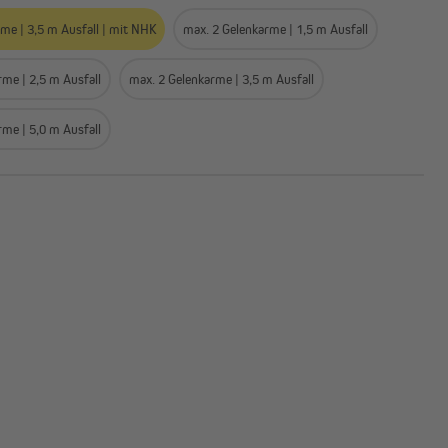
me | 3,5 m Ausfall | mit NHK
max. 2 Gelenkarme | 1,5 m Ausfall
rme | 2,5 m Ausfall
max. 2 Gelenkarme | 3,5 m Ausfall
Außenrollos | Senkrechtmarkisen
rme | 5,0 m Ausfall