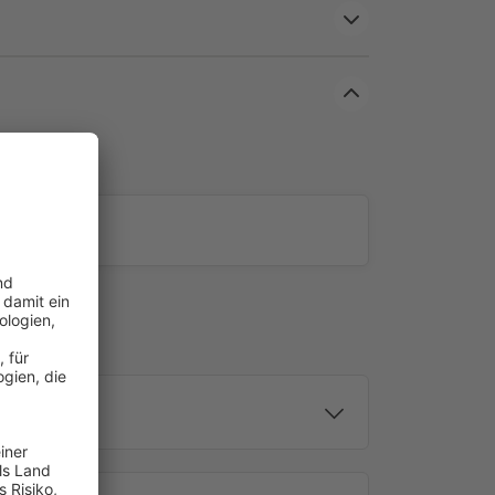
oren mit Nothandkurbeln schützen deine Markise
an, dass schwere Unwetter oft mit flächendeckenden
tarker Wind deine Markise dann stark beschädigen
arkisenkurbel zur Bedienung des Nothandkurbel-
kkurbel in weiß oder als starre Ausführung in den
nd mattschwarz sowie in den Längen 150cm und