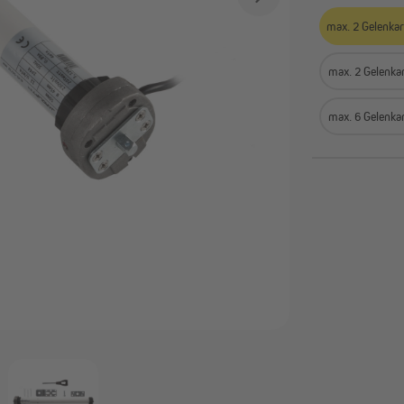
Alle anzeigen
max. 2 Gelenkar
max. 2 Gelenka
avillons & Zelte
Sichtschutz
Faltpavillons und Steckpavillons
Balkonbespannungen
max. 6 Gelenka
Heizstrahler
Sichtschutzmatten
Pavillon Zubehör & Ersatzteile
Sichtschutzstreifen
Alle anzeigen