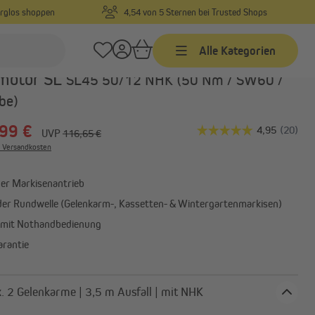
orglos shoppen
4,54 von 5 Sternen bei Trusted Shops
Alle Kategorien
Art.-Nr.:
1005034601
motor SL
SL45 50/12 NHK (50 Nm / SW60 /
be)
Markisen
99 €
Markisen nach Maß
UVP
116,65 €
. Versandkosten
Markisen in Standardgrößen
Gelenkarmmarkisen
ger Markisenantrieb
Alle anzeigen
der Rundwelle (Gelenkarm-, Kassetten- & Wintergartenmarkisen)
 mit Nothandbedienung
arantie
Sonnensegel
Sonnensegel
Befestigungsmaterial
 max. 2 Gelenkarme | 3,5 m Ausfall | mit NHK