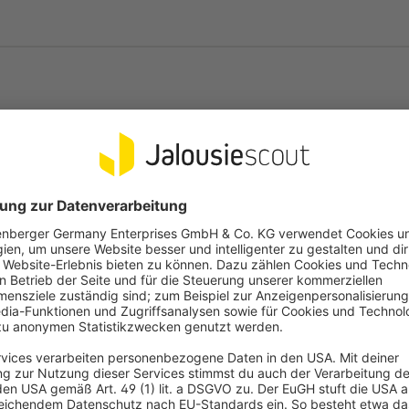
Stromausfall
Experten empfehlen: Markisenmot
auch bei Stromausfall! Denke dar
Stromausfällen einhergehen und s
kann.
Wähle optional deine passende M
Motors. Diese erhältst du als Knic
Farben cremeweiß, grau, braun u
180cm.
Häufige Fragen
Wir benötigen deine Zustimmung, um den