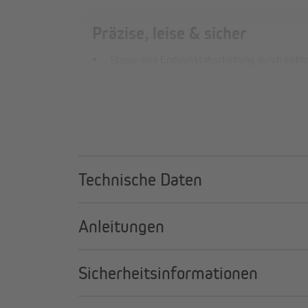
Präzise, leise & sicher
Stopp- und Endpunktabschaltung durch elekt
Scheibenbremse!
Durch ein Planetengetriebe aus Sintermetall e
Überlastungsschutz durch Thermoschutzschal
Kompatibel mit allen gängigen Markisen durch 
NHK-Motoren dank Nothandkurbelbedienung a
verwendbar
Technische Daten
Anleitungen
Sicherheitsinformationen