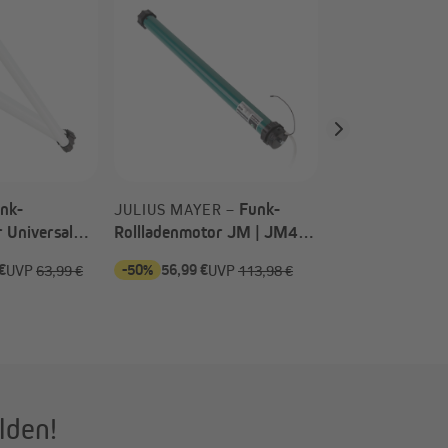
Rol
JAROLIFT –
SL | SL45 40/1
SW60)
nk-
Funk-
JULIUS MAYER –
 Universal
Rollladenmotor JM | JM45-
l)
350F (35 Nm / SW60)
€
-50%
56,99 €
-40%
44,99 €
UVP
63,99 €
UVP
113,98 €
UV
lden!