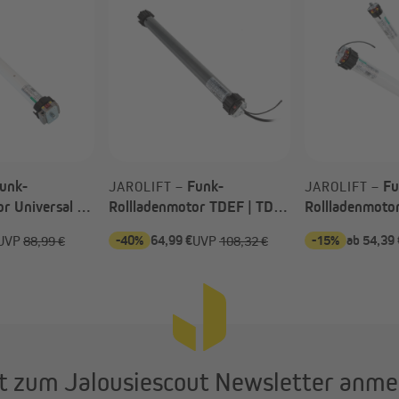
unk-
Funk-
Fu
JAROLIFT –
JAROLIFT –
r Universal |
Rollladenmotor TDEF | TDEF
Rollladenmotor
(50 Nm /
20/13 (20 Nm / SW60)
(Typ nach Wah
-40%
64,99 €
-15%
ab 54,39 
UVP
88,99 €
UVP
108,32 €
etriebe)
t zum Jalousiescout Newsletter anme