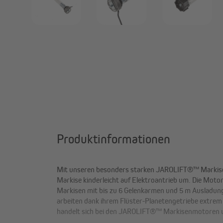
Produktinformationen
Mit unseren besonders starken JAROLIFT®™ Markise
Baumarktprodukte. Jeder Rohrmotor wird zudem m
Markise kinderleicht auf Elektroantrieb um. Die Motore
Wellenadapter ausgeliefert. Solltest du für deine Ma
Markisen mit bis zu 6 Gelenkarmen und 5 m Auslad
Nutwellenadapter benötigen, kannst du diesen über 
arbeiten dank ihrem Flüster-Planetengetriebe extrem l
handelt sich bei den JAROLIFT®™ Markisenmotoren um