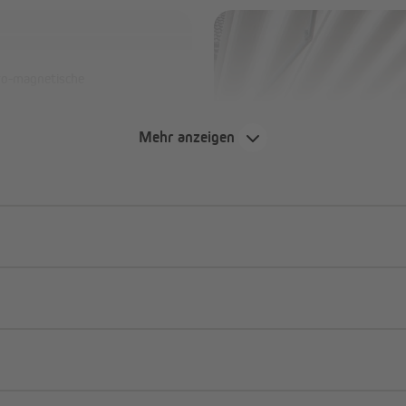
ro-magnetische
xtrem leise und kaum zu hören!
Mehr anzeigen
ter!
eine Vielzahl an Adaptern
uch bei Stromausfall
NHK Motoren - schüt