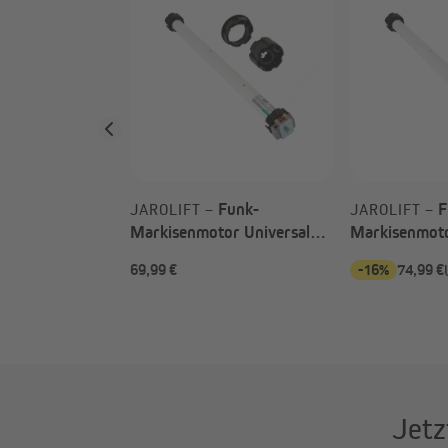
Rollladenmotor
UNI40 (13 Nm /
Funk-
F
JAROLIFT –
JAROLIFT –
Markisenmotor Universal
Markisenmoto
für paramondo
UNI78F NHK 
69,99 €
-16%
74,99 €
UVP
53,99 €
Gelenkarmmarkisen Basic
SW78 / NHK-G
2000 | NHK
Jetz