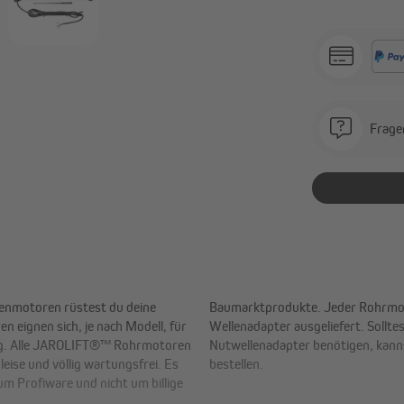
Frage
nmotoren rüstest du deine
it einem Standard 8-Kant
n eignen sich, je nach Modell, für
rkise einen speziellen Rund- oder
ung. Alle JAROLIFT®™ Rohrmotoren
das obere Auswahlmenü direkt dazu
eise und völlig wartungsfrei. Es
bestellen.
 Profiware und nicht um billige