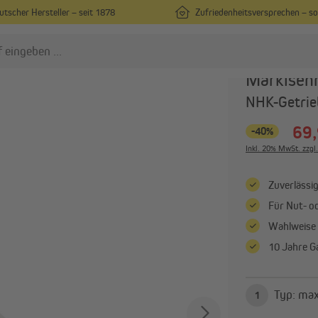
utscher Hersteller – seit 1878
Zufriedenheitsversprechen – s
en
JAROLIFT
Markisen
NHK-Getrie
nsektenschutz
Rollladen
69,
-40%
Insektenschutz nach Maß
Vorbaurollladen nach Maß
Inkl. 20% MwSt. zzgl
Insektenschutz in
Rollladenpanzer nach Maß
Standardgrößen
Außenjalousien nach Maß
Zuverlässi
Fliegengitter für Türen
Alle anzeigen
Für Nut- o
Alle anzeigen
Wahlweise
10 Jahre G
ergolen
Sonnenschirme
Pergola mit Lamellendach
Mittelmastschirme
Pergola-Zubehör
Ampelschirme
Typ:
1
Sonnenschirmständer