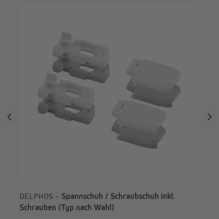
ppe
CO
Sch
Spannschuh / Schraubschuh inkl.
DELPHOS –
Schrauben (Typ nach Wahl)