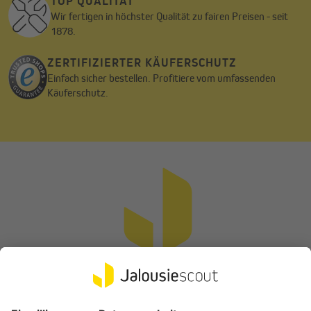
TOP QUALITÄT
Wir fertigen in höchster Qualität zu fairen Preisen - seit
1878.
ZERTIFIZIERTER KÄUFERSCHUTZ
Einfach sicher bestellen. Profitiere vom umfassenden
Käuferschutz.