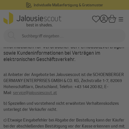
le Maßanfertigung & Gratismuster
Deutscher
alt springen
/
Startseite
Hilfe
Pflichtinformationen für Verbraucher
Pflichtinformationen für
Verbraucher
Informationen für Verbraucher bei Fernabsatzverträgen
sowie Kundeninformationen bei Verträgen im
elektronischen Geschäftsverkehr.
a) Anbieter der Angebote bei Jalousiescout ist die SCHOENBERGER
GERMANY ENTERPRISES GMBH & CO. KG, Zechstraße 1-7, 82069
Hohenschäftlarn, Deutschland, Telefon: +43 144 200 82, E-
Mail:
service@jalousiescout.at
b) Speziellen und vorstehend nicht erwähnten Verhaltenskodizes
unterliegt der Verkäufer nicht.
c) Etwaige Eingabefehler bei Abgabe der Bestellung kann der Käufer
bei der abschließenden Bestätigung vor der Kasse erkennen und mit