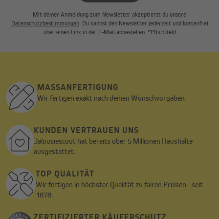
Mit deiner Anmeldung zum Newsletter akzeptierst du unsere
Datenschutzbestimmungen
. Du kannst den Newsletter jederzeit und kostenfrei
über einen Link in der E-Mail abbestellen. *Pflichtfeld
MASSANFERTIGUNG
Wir fertigen exakt nach deinen Wunschvorgaben.
KUNDEN VERTRAUEN UNS
Jalousiescout hat bereits über 5 Millionen Haushalte
ausgestattet.
Unser Dach: immer straff gespannt, 100%
TOP QUALITÄT
wasserdicht!
Wir fertigen in höchster Qualität zu fairen Preisen - seit
1878.
Echte Profiqualität hört jedoch nicht beim Gestell auf – auch das
Dach muss perfekt sitzen! Kein Problem beim Dach des PRO 30
ZERTIFIZIERTER KÄUFERSCHUTZ