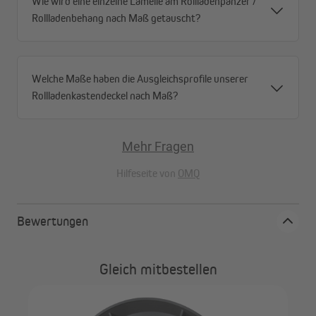
Wie wird eine einzelne Lamelle am Rollladenpanzer /
Rollladenbehang nach Maß getauscht?
Welche Maße haben die Ausgleichsprofile unserer
Rollladenkastendeckel nach Maß?
Mehr Fragen
Hilfeseite von
OMQ
Bewertungen
Gleich mitbestellen
8-
JA