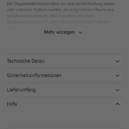
Der Doppelwellenbolzen dient zur starren Verbindung zweier
oder mehrerer Rollladenwellen, die aufgrund von Überbreite
geteilt werden müssen, aber trotzdem mit einem
Bedienvorgang wie z.B. einem Rohrmotor bedient werden
sollen.
Mehr anzeigen
Der Doppelwellenbolzen kann ausschließlich mit unserem
Doppellager mit der Aufnahme für Kugellager Ø 40 bzw. Ø 50
mm verwendet werden. Dieses Lager findest du in unserem
Shop unter Rollladenzubehör.
Technische Daten
Sicherheitsinformationen
Lieferumfang
Hilfe