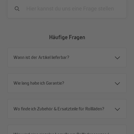
JAROLIFT Doppelwellenbolzen für Rollladenwelle 8-Kant SW60
| mit 40 mm Kugellager
Häufige Fragen
Wann ist der Artikel lieferbar?
Wie lang habe ich Garantie?
Wo finde ich Zubehör & Ersatzteile für Rollläden?
JAROLIFT Doppelwellenbolzen für Rollladenwelle 8-Kant SW60
| mit 50 mm Kugellager