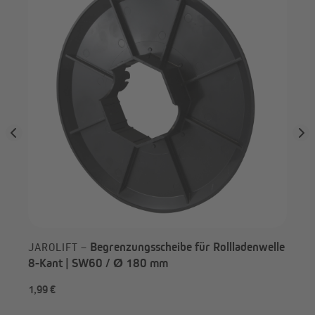
SW
Begrenzungsscheibe für Rollladenwelle
JAROLIFT –
8-Kant | SW60 / Ø 180 mm
1,99 €
1,9