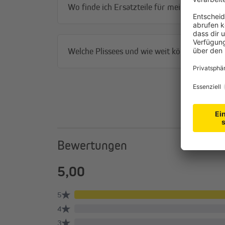
Wo finde ich Ersatzteile für mein Plissee?
Welche Plissees und wie weit können diese 
Bewertungen