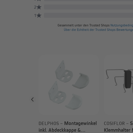
Schraubenset |
ägermontage, 4
Montagewinkel
S
DELPHOS –
COSIFLOR –
inkl. Abdeckkappe &
Klemmhalter f