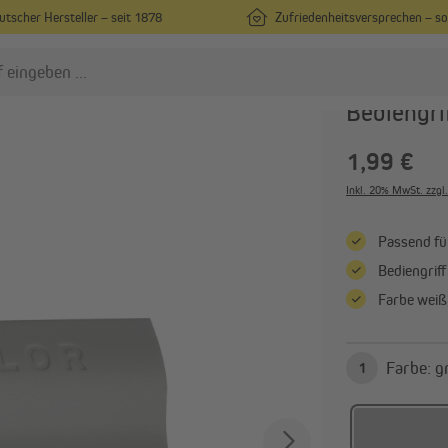
utscher Hersteller – seit 1878
Zufriedenheitsversprechen – s
Ersatzteile
VICTORIA M
Bediengri
1,99 €
lissees
Rollos
Plissees nach Maß
Rollos nach Maß
Inkl. 20% MwSt. zzgl
Plissees in Standardgrößen
Rollos in Standardgrößen
Passend fü
Plissees ohne Bohren
Rollos ohne Bohren
Bediengriff
Alle anzeigen
Alle anzeigen
Farbe weiß
ardinen & Vorhänge
Vorhänge nach Maß
Farb
1
Vorhänge in Standardgrößen
Gardinenstangen & Zubehör