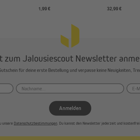
ees VS2 (Typ
Fensterflügelmontage, 4
cm Länge, silb
1,99 €
32,99 €
Stück
t zum Jalousiescout Newsletter anme
-Gutschein für deine erste Bestellung und verpasse keine Neuigkeiten, Tr
Anmelden
u unsere
Datenschutzbestimmungen
. Du kannst den Newsletter jederzeit und kostenfrei 