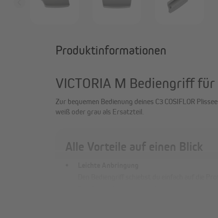
Produktinformationen
VICTORIA M Bediengriff fü
Zur bequemen Bedienung deines C3 COSIFLOR Plissees: 
weiß oder grau als Ersatzteil.
Alle Vorteile auf einen Blick
Leichte Anbringung
Den Bediengriff schiebst du einfach auf die Prof
Das Original passt immer!
Nur das Original passt garantiert – egal ob in 