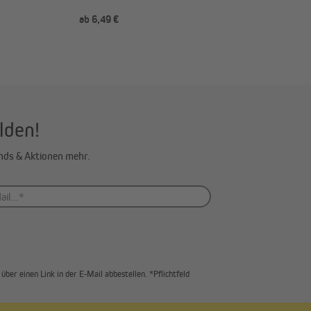
er
Spannschuh (Typ nach Wahl)
ab 6,49 €
ab 3,49 €
lden!
ends & Aktionen mehr.
über einen Link in der E-Mail abbestellen. *Pflichtfeld