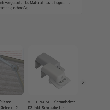
Sli
COSIFLOR –
Klemmhalter-Di
für Cosiflor / D
Plissees VS2 (T
Wahl)
Plissee
Klemmhalter
VICTORIA M –
 Gelenk | 200
C3 inkl. Schraube für