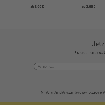
Schrauben (Typ nach Wahl)
Delphos Pliss
ab 3,99 €
ab 3,99 €
nach Wahl)
Jetz
Sichere dir einen 5€
Mit deiner Anmeldung zum Newsletter akzeptierst d