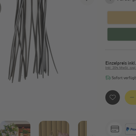
Alle anzeigen
avillons & Zelte
Sichtschutz
Faltpavillons und Steckpavillons
Balkonbespannungen
Heizstrahler
Sichtschutzmatten
Pavillon Zubehör & Ersatzteile
Sichtschutzstreifen
Alle anzeigen
Einzelpreis
inkl
Inkl. 20% MwSt. zzgl
Sofort verfügba
Produ