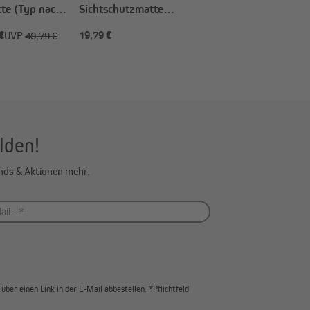
te (Typ nach
Sichtschutzmatte
StrongLine | 100 x 300 cm,
€
19,79 €
-68%
ab 8,99 €
UVP
40,79 €
U
grau
lden!
ends & Aktionen mehr.
über einen Link in der E-Mail abbestellen. *Pflichtfeld