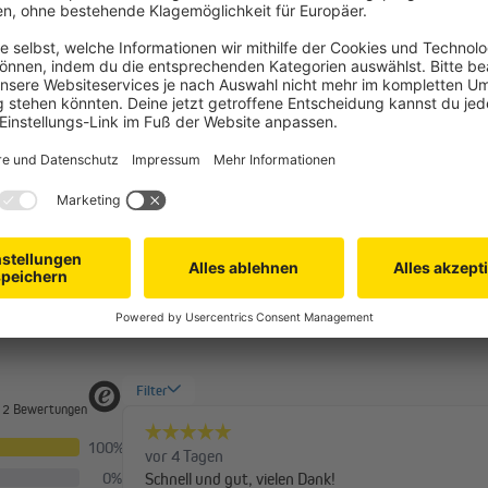
den?
unden?
Mehr Fragen
Hilfeseite von
OMQ