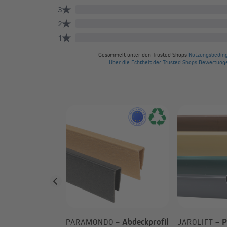
clips für PVC
treifen (Typ
Abdeckprofil
P
PARAMONDO –
JAROLIFT –