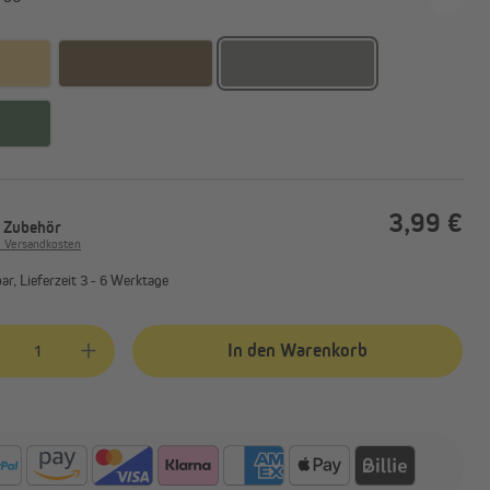
Außenrollos | Senkrechtmarkisen
3,99 €
. Zubehör
. Versandkosten
r, Lieferzeit 3 - 6 Werktage
kt Anzahl: Gib den gewünschten Wert ein oder benutze die Schaltflächen
In den Warenkorb