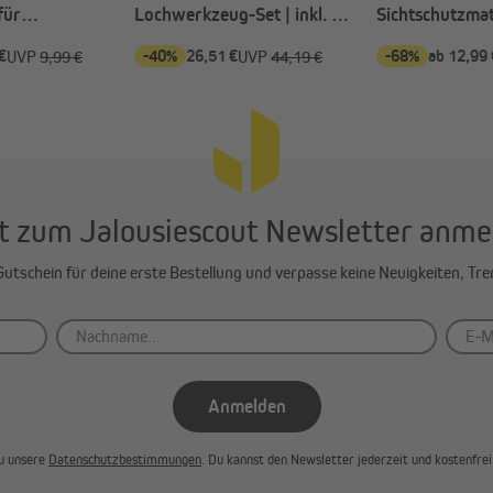
für
Lochwerkzeug-Set | inkl. 10
Sichtschutzmat
atten (Typ nach
Ösen
Wahl)
€
-40%
26,51 €
-68%
ab 12,99 
UVP
9,99 €
UVP
44,19 €
t zum Jalousiescout Newsletter anme
-Gutschein für deine erste Bestellung und verpasse keine Neuigkeiten, Tr
Anmelden
u unsere
Datenschutzbestimmungen
. Du kannst den Newsletter jederzeit und kostenfrei 