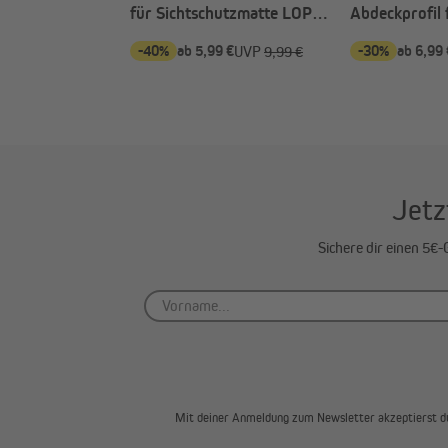
für Sichtschutzmatte LOP
Abdeckprofil 
(Typ nach Wahl)
Sichtschutzm
9 €
-40%
ab 5,99 €
-30%
ab 6,99 
UVP
5,99 €
UVP
9,99 €
Wahl)
Jetz
Sichere dir einen 5€
Mit deiner Anmeldung zum Newsletter akzeptierst d