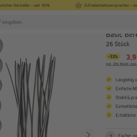
utscher Hersteller – seit 1878
Zufriedenheitsversprechen – s
Zubehör
JAROLIFT
Basic Bef
26 Stück
nsektenschutz
Rollladen
3,9
-33%
Insektenschutz nach Maß
Vorbaurollladen nach Maß
Inkl. 20% MwSt. zzgl
Insektenschutz in
Rollladenpanzer nach Maß
Standardgrößen
Außenjalousien nach Maß
Langlebig 
Fliegengitter für Türen
Alle anzeigen
Einfache 
Alle anzeigen
Stabil & pr
Einheitlich
ergolen
Sonnenschirme
Erhältlich
Pergola mit Lamellendach
Mittelmastschirme
Pergola-Zubehör
Ampelschirme
Sonnenschirmständer
Farb
1